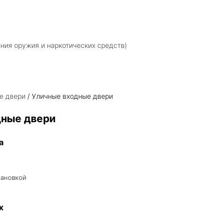
ния оружия и наркотических средств)
е двери
/ Уличные входные двери
дные двери
а
тановкой
ж