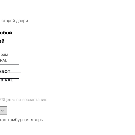
 старой двери
любой
ей
ерам
 RAL
АБОТ
В RAL
73
Цены: по возрастанию