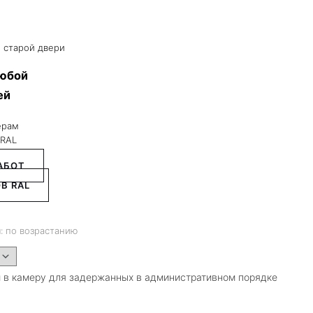
 старой двери
любой
ей
ерам
 RAL
АБОТ
В RAL
: по возрастанию