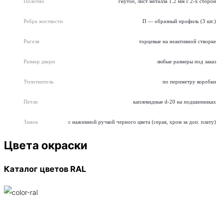
Полотно
гнутое, лист металла 1.2 мм с 2-х сторон
Ребра жесткости
П — образный профиль (3 шт.)
Ригеля
торцевые на неактивной створке
Размер двери
любые размеры под заказ
Уплотнитель
по периметру коробки
Петли
каплевидные d-20 на подшипниках
Замок
с нажимной ручкой черного цвета (серая, хром за доп. плату)
Цвета окраски
Каталог цветов RAL