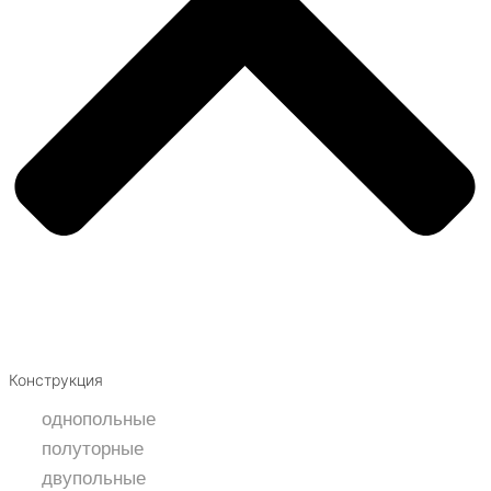
Конструкция
однопольные
полуторные
двупольные