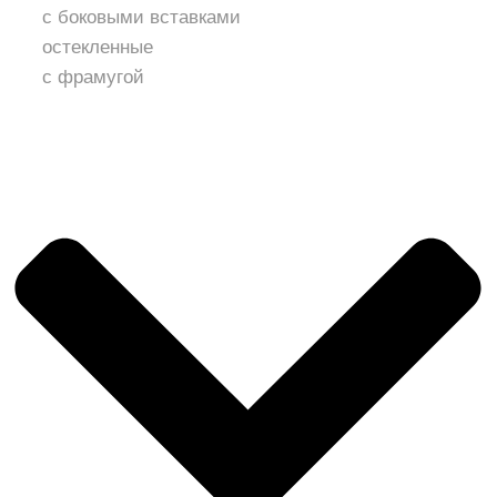
с боковыми вставками
остекленные
с фрамугой