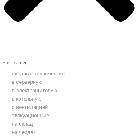
Назначение
входные технические
в серверную
в электрощитовую
в котельную
с вентиляцией
эвакуационные
на склад
на чердак