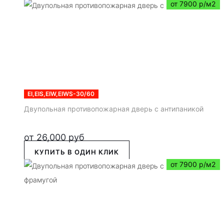
от 7900 р/м2
EI,EIS,EIW,EIWS-30/60
Двупольная противопожарная дверь с антипаникой
от
26,000
руб
КУПИТЬ В ОДИН КЛИК
от 7900 р/м2