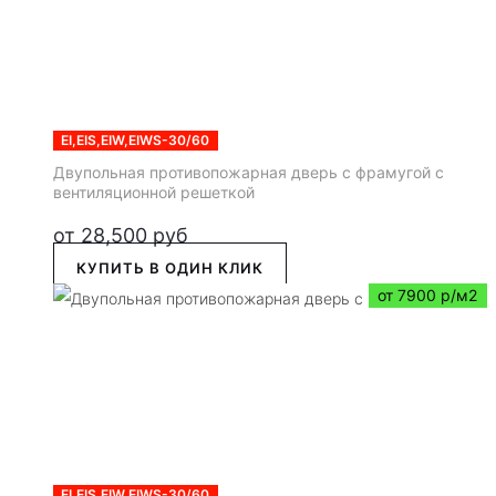
EI,EIS,EIW,EIWS-30/60
Двупольная противопожарная дверь с фрамугой с
вентиляционной решеткой
от
28,500
руб
КУПИТЬ В ОДИН КЛИК
от 7900 р/м2
EI,EIS,EIW,EIWS-30/60