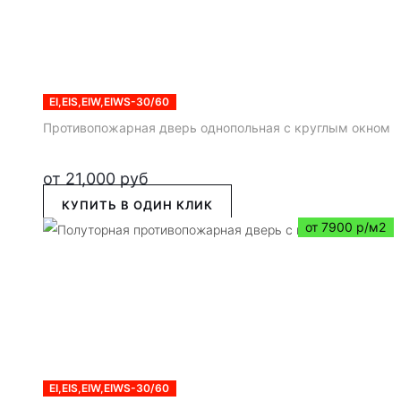
EI,EIS,EIW,EIWS-30/60
Противопожарная дверь однопольная с круглым окном
от
21,000
руб
КУПИТЬ В ОДИН КЛИК
от 7900 р/м2
EI,EIS,EIW,EIWS-30/60