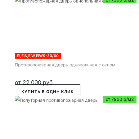
EI,EIS,EIW,EIWS-30/60
Противопожарная дверь однопольная с окном
от
22,000
руб
КУПИТЬ В ОДИН КЛИК
от 7900 р/м2