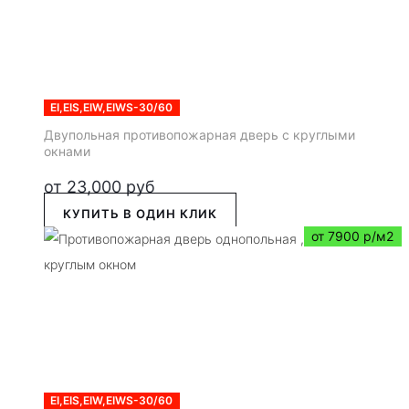
EI,EIS,EIW,EIWS-30/60
Двупольная противопожарная дверь с круглыми
окнами
от
23,000
руб
КУПИТЬ В ОДИН КЛИК
от 7900 р/м2
EI,EIS,EIW,EIWS-30/60