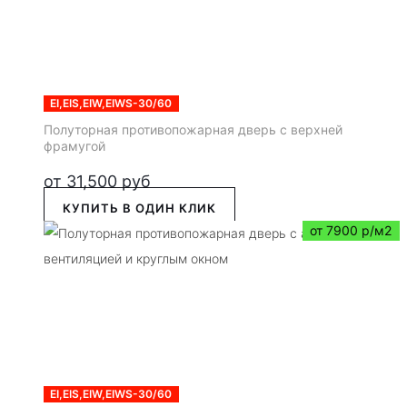
EI,EIS,EIW,EIWS-30/60
Полуторная противопожарная дверь с верхней
фрамугой
от
31,500
руб
КУПИТЬ В ОДИН КЛИК
от 7900 р/м2
EI,EIS,EIW,EIWS-30/60