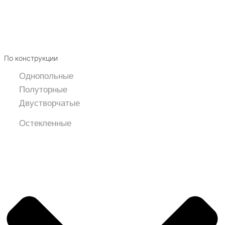
По конструкции
Однопольные
Полуторные
Двустворчатые
Остекленные