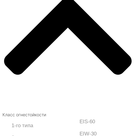
Класс огнестойкости
EIS-60
1-го типа
EIW-30