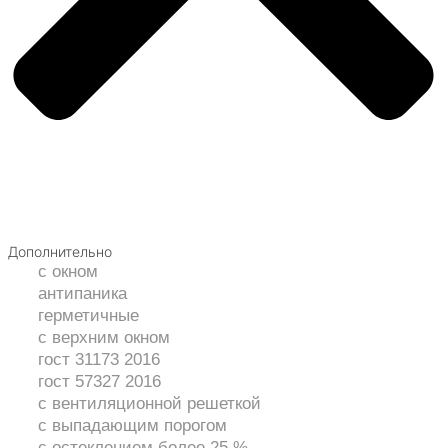
Дополнительно
с окном
антипаника
герметичные
с верхним окном
гост 31173 2016
гост 57327 2016
с вентиляционной решеткой
с выпадающим порогом
с остеклением более 25 %