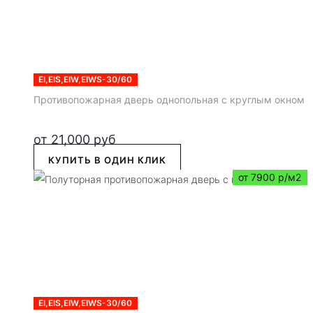
EI,EIS,EIW,EIWS-30/60
Противопожарная дверь однопольная с круглым окном
от
21,000
руб
КУПИТЬ В ОДИН КЛИК
от 7900 р/м2
EI,EIS,EIW,EIWS-30/60