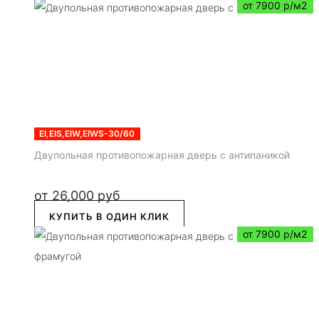
от 7900 р/м2
EI,EIS,EIW,EIWS-30/60
Двупольная противопожарная дверь с антипаникой
от
26,000
руб
КУПИТЬ В ОДИН КЛИК
от 7900 р/м2