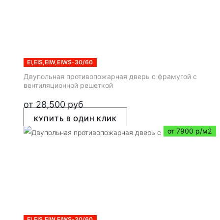
EI,EIS,EIW,EIWS-30/60
Двупольная противопожарная дверь с фрамугой с
вентиляционной решеткой
от
28,500
руб
КУПИТЬ В ОДИН КЛИК
от 7900 р/м2
EI,EIS,EIW,EIWS-30/60