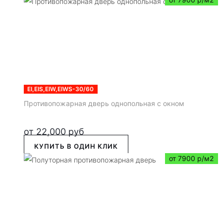
EI,EIS,EIW,EIWS-30/60
Противопожарная дверь однопольная с окном
от
22,000
руб
КУПИТЬ В ОДИН КЛИК
от 7900 р/м2