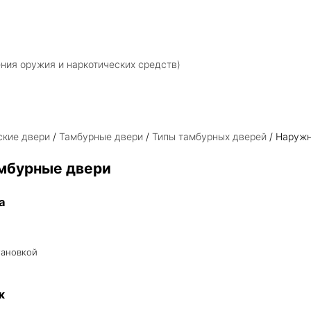
ния оружия и наркотических средств)
ские двери
/
Тамбурные двери
/
Типы тамбурных дверей
/ Наруж
мбурные двери
а
тановкой
ж