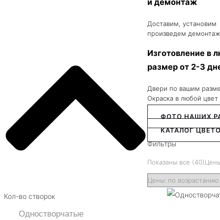
и демонтаж
Доставим, установим
произведем демонтаж
Изготовление в 
размер от 2-3 дн
Двери по вашим разм
Окраска в любой цвет
ФОТО НАШИХ Р
КАТАЛОГ ЦВЕТО
Фильтры
Показаны все (40)
Цены
Кол-во створок
Одностворчатые