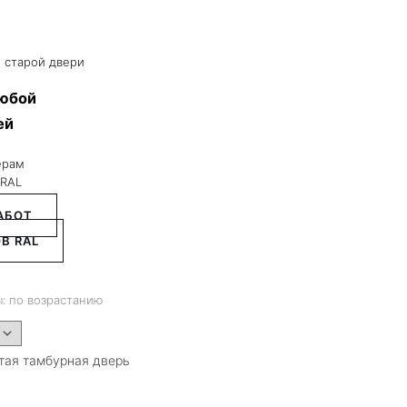
 старой двери
любой
ей
ерам
 RAL
АБОТ
В RAL
: по возрастанию