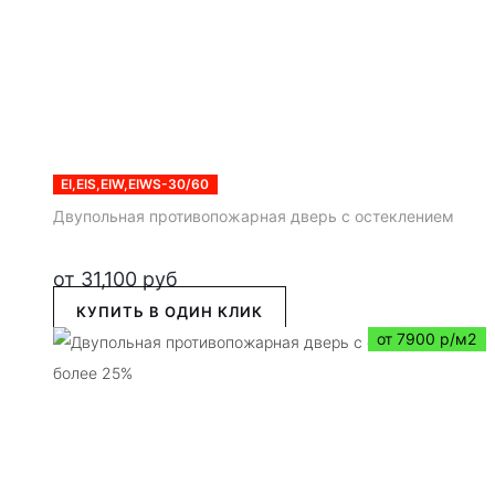
EI,EIS,EIW,EIWS-30/60
Двупольная противопожарная дверь с остеклением
от
31,100
руб
КУПИТЬ В ОДИН КЛИК
от 7900 р/м2