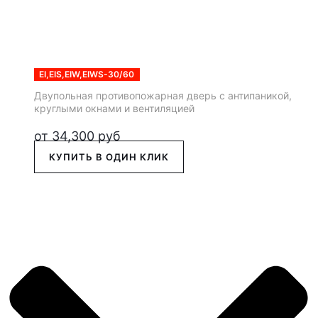
EI,EIS,EIW,EIWS-30/60
Двупольная противопожарная дверь с антипаникой,
круглыми окнами и вентиляцией
от
34,300
руб
КУПИТЬ В ОДИН КЛИК