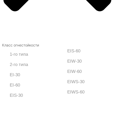
Класс огнестойкости
EIS-60
1-го типа
EIW-30
2-го типа
EIW-60
EI-30
EIWS-30
EI-60
EIWS-60
EIS-30