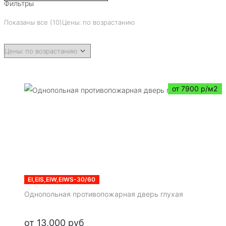
Фильтры
Показаны все (10)
Цены: по возрастанию
от 7900 р/м2
EI,EIS,EIW,EIWS-30/60
Однопольная противопожарная дверь глухая
от
13,000
руб