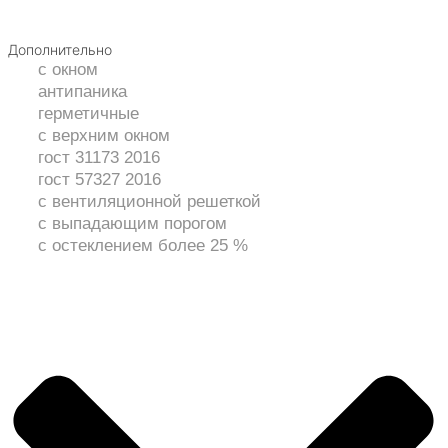
Дополнительно
с окном
антипаника
герметичные
с верхним окном
гост 31173 2016
гост 57327 2016
с вентиляционной решеткой
с выпадающим порогом
с остеклением более 25 %