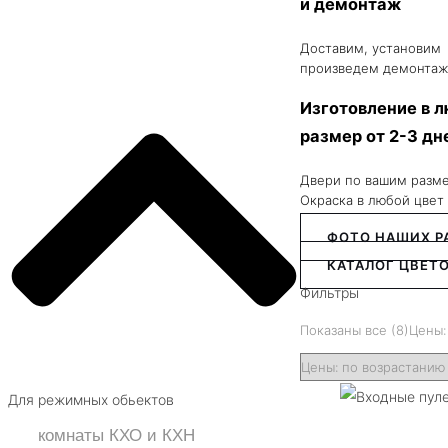
и демонтаж
Доставим, установим
произведем демонтаж
Изготовление в 
размер от 2-3 дн
Двери по вашим разм
Окраска в любой цвет
ФОТО НАШИХ Р
КАТАЛОГ ЦВЕТО
Фильтры
Показаны все (8)
Цены:
Для режимных обьектов
комнаты КХО и КХН