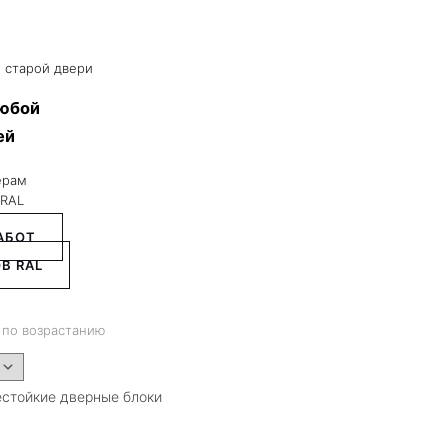
 старой двери
любой
ей
ерам
 RAL
АБОТ
В RAL
 по возрастанию