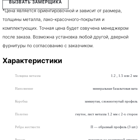
ВЫЗВАТЬ ЗАМЕРЩИКА
*Цена является ориентировочной и зависит от размера,
толщины металла, лако-красочного-покрытия и
комплектующих. Точная цена будет озвучена менеджером
после заказа. Возможна установка любой другой, дверной
фурнитуры по согласованию с заказчиком.
Характеристики
Толщина металла
1.2 , 1.5 или 2 мм
Наполнение
минеральная базальтовая вата
Коробка
замкнутая, сложногнутый профиль
Полотно
гнутое, лист металла 1.2 мм с 2-х сторон
Ребра жесткости
П — образный профиль (3 шт.)
Ригеля
торцевые на неактивной створке